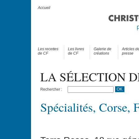
Accueil
Les recettes
Les livres
Galerie de
Articles d
de CF
de CF
créations
presse
LA SÉLECTION D
Rechercher :
Spécialités, Corse, 